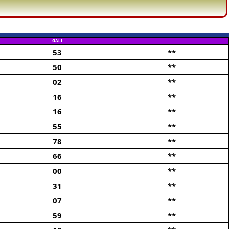
GALI
53
**
50
**
02
**
16
**
16
**
55
**
78
**
66
**
00
**
31
**
07
**
59
**