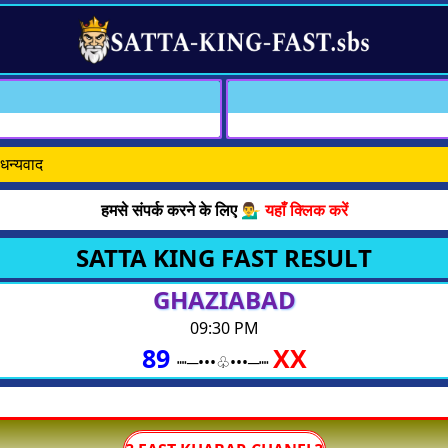
-धन्यवाद
हमसे संपर्क करने के लिए 💁‍♂️
यहाँ क्लिक करें
SATTA KING FAST RESULT
GHAZIABAD
09:30 PM
89
XX
┉─•••♧︎︎︎•••─┉