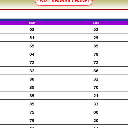
? FAST KHABAR CHANEL?
FRBD
GZBD
03
52
51
29
65
85
04
78
72
72
32
66
88
32
39
70
35
21
85
33
75
00
79
20