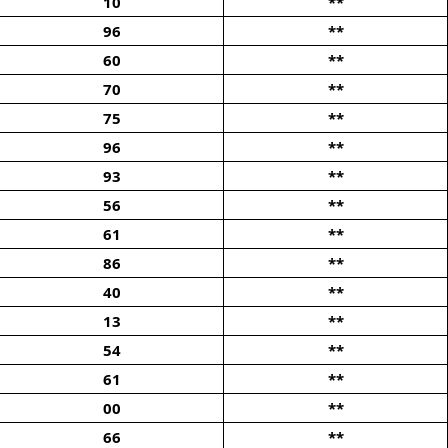
10
**
96
**
60
**
70
**
75
**
96
**
93
**
56
**
61
**
86
**
40
**
13
**
54
**
61
**
00
**
66
**